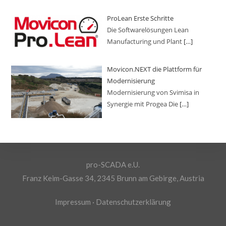
ProLean Erste Schritte
Die Softwarelösungen Lean
Manufacturing und Plant
[…]
Movicon.NEXT die Plattform für
Modernisierung
Modernisierung von Svimisa in
Synergie mit Progea Die
[…]
pro-SCADA e.U.
Franz Keim-Gasse 34, 2345 Brunn am Gebirge, Austria
Impressum
·
Datenschutzerklärung