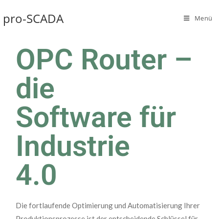
pro-SCADA
Menü
OPC Router –
die
Software für
Industrie
4.0
Die fortlaufende Optimierung und Automatisierung Ihrer
Produktionsprozesse ist der entscheidende Schlüssel für